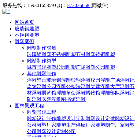
服务热线：15930165359
QQ：
873036658
(同微信)
网站首页
玻璃钢雕塑
不锈钢雕塑
雕塑案例
雕塑制作材质
玻璃钢雕塑
不锈钢雕塑
石材雕塑
铸铜雕塑
雕塑制作类型
城市景观雕塑
校园雕塑
广场雕塑
公园雕塑
其他雕塑制作
浮雕壁画
玻璃钢浮雕
锻铜浮雕
校园浮雕
广场浮雕
纪
念馆浮雕
公园浮雕
公检法浮雕
党建浮雕
大厅浮雕
石
材浮雕
展览馆浮雕
革命浮雕
博物馆浮雕
部队浮雕
消
防浮雕
医院浮雕
图书馆浮雕
园林景观工程
雕塑景观工程
雕塑设计制作
雕塑设计定制
雕塑设计定做
雕塑设计
公司
雕塑厂家
雕塑生产供应厂家
雕塑制作厂家
雕塑
公司
雕塑设计定制公司