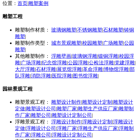
位置：
首页
|
雕塑案例
雕塑工程
雕塑制作材质：
玻璃钢雕塑
|
不锈钢雕塑
|
石材雕塑
|
铸铜
雕塑
|
雕塑制作类型：
城市景观雕塑
|
校园雕塑
|
广场雕塑
|
公园
雕塑
|
其他雕塑制作：
浮雕壁画
|
玻璃钢浮雕
|
锻铜浮雕
|
校园浮
雕
|
广场浮雕
|
纪念馆浮雕
|
公园浮雕
|
公检法浮雕
|
党建浮雕
|
大厅浮雕
|
石材浮雕
|
展览馆浮雕
|
革命浮雕
|
博物馆浮雕
|
部
队浮雕
|
消防浮雕
|
医院浮雕
|
图书馆浮雕
|
园林景观工程
雕塑景观工程：
雕塑设计制作
|
雕塑设计定制
|
雕塑设计
定做
|
雕塑设计公司
|
雕塑厂家
|
雕塑生产供应厂家
|
雕塑制
作厂家
|
雕塑公司
|
雕塑设计定制公司
|
浮雕景观工程：
浮雕设计制作
|
浮雕设计定制
|
浮雕设计
定做
|
浮雕设计公司
|
浮雕厂家
|
浮雕生产供应厂家
|
浮雕制
作厂家
|
浮雕公司
|
浮雕设计定制公司
|