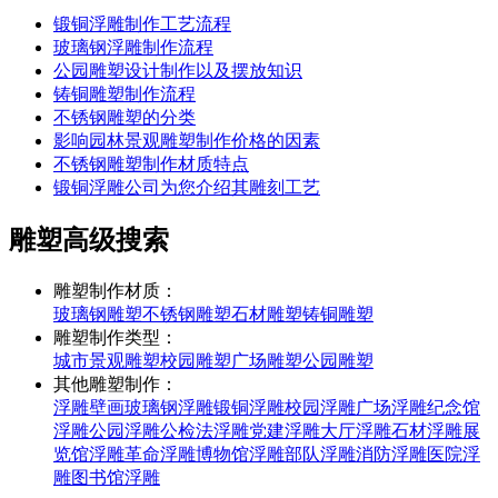
锻铜浮雕制作工艺流程
玻璃钢浮雕制作流程
公园雕塑设计制作以及摆放知识
铸铜雕塑制作流程
不锈钢雕塑的分类
影响园林景观雕塑制作价格的因素
不锈钢雕塑制作材质特点
锻铜浮雕公司为您介绍其雕刻工艺
雕塑高级搜索
雕塑制作材质：
玻璃钢雕塑
不锈钢雕塑
石材雕塑
铸铜雕塑
雕塑制作类型：
城市景观雕塑
校园雕塑
广场雕塑
公园雕塑
其他雕塑制作：
浮雕壁画
玻璃钢浮雕
锻铜浮雕
校园浮雕
广场浮雕
纪念馆
浮雕
公园浮雕
公检法浮雕
党建浮雕
大厅浮雕
石材浮雕
展
览馆浮雕
革命浮雕
博物馆浮雕
部队浮雕
消防浮雕
医院浮
雕
图书馆浮雕