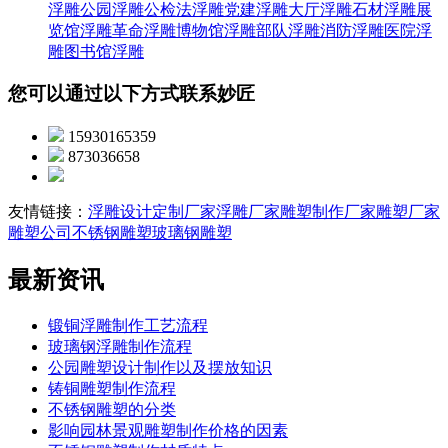
浮雕
公园浮雕
公检法浮雕
党建浮雕
大厅浮雕
石材浮雕
展
览馆浮雕
革命浮雕
博物馆浮雕
部队浮雕
消防浮雕
医院浮
雕
图书馆浮雕
您可以通过以下方式联系妙匠
15930165359
873036658
友情链接：
浮雕设计定制厂家
浮雕厂家
雕塑制作厂家
雕塑厂家
雕塑公司
不锈钢雕塑
玻璃钢雕塑
最新资讯
锻铜浮雕制作工艺流程
玻璃钢浮雕制作流程
公园雕塑设计制作以及摆放知识
铸铜雕塑制作流程
不锈钢雕塑的分类
影响园林景观雕塑制作价格的因素