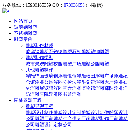
服务热线：15930165359
QQ：
873036658
(同微信)
网站首页
玻璃钢雕塑
不锈钢雕塑
雕塑案例
雕塑制作材质
玻璃钢雕塑
不锈钢雕塑
石材雕塑
铸铜雕塑
雕塑制作类型
城市景观雕塑
校园雕塑
广场雕塑
公园雕塑
其他雕塑制作
浮雕壁画
玻璃钢浮雕
锻铜浮雕
校园浮雕
广场浮雕
纪
念馆浮雕
公园浮雕
公检法浮雕
党建浮雕
大厅浮雕
石
材浮雕
展览馆浮雕
革命浮雕
博物馆浮雕
部队浮雕
消
防浮雕
医院浮雕
图书馆浮雕
园林景观工程
雕塑景观工程
雕塑设计制作
雕塑设计定制
雕塑设计定做
雕塑设计
公司
雕塑厂家
雕塑生产供应厂家
雕塑制作厂家
雕塑
公司
雕塑设计定制公司