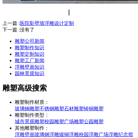
上一篇 :
医院影壁墙浮雕设计定制
下一篇 :没有了
雕塑公司新闻
雕塑制作知识
雕塑定制知识
雕塑工厂新闻
浮雕壁画知识
园林景观知识
雕塑高级搜索
雕塑制作材质：
玻璃钢雕塑
不锈钢雕塑
石材雕塑
铸铜雕塑
雕塑制作类型：
城市景观雕塑
校园雕塑
广场雕塑
公园雕塑
其他雕塑制作：
浮雕壁画
玻璃钢浮雕
锻铜浮雕
校园浮雕
广场浮雕
纪念馆