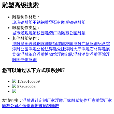
雕塑高级搜索
雕塑制作材质：
玻璃钢雕塑
不锈钢雕塑
石材雕塑
铸铜雕塑
雕塑制作类型：
城市景观雕塑
校园雕塑
广场雕塑
公园雕塑
其他雕塑制作：
浮雕壁画
玻璃钢浮雕
锻铜浮雕
校园浮雕
广场浮雕
纪念馆
浮雕
公园浮雕
公检法浮雕
党建浮雕
大厅浮雕
石材浮雕
展
览馆浮雕
革命浮雕
博物馆浮雕
部队浮雕
消防浮雕
医院浮
雕
图书馆浮雕
您可以通过以下方式联系妙匠
15930165359
873036658
友情链接：
浮雕设计定制厂家
浮雕厂家
雕塑制作厂家
雕塑厂家
雕塑公司
不锈钢雕塑
玻璃钢雕塑