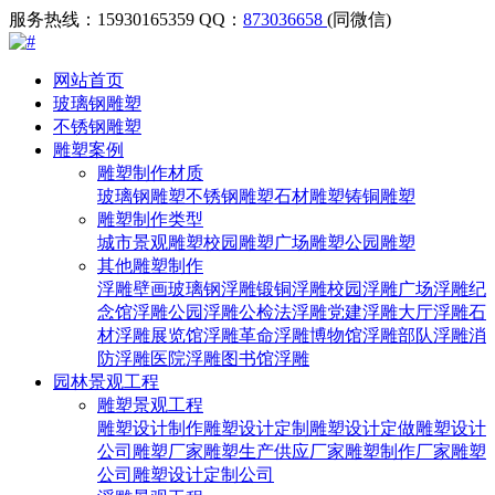
服务热线：15930165359
QQ：
873036658
(同微信)
网站首页
玻璃钢雕塑
不锈钢雕塑
雕塑案例
雕塑制作材质
玻璃钢雕塑
不锈钢雕塑
石材雕塑
铸铜雕塑
雕塑制作类型
城市景观雕塑
校园雕塑
广场雕塑
公园雕塑
其他雕塑制作
浮雕壁画
玻璃钢浮雕
锻铜浮雕
校园浮雕
广场浮雕
纪
念馆浮雕
公园浮雕
公检法浮雕
党建浮雕
大厅浮雕
石
材浮雕
展览馆浮雕
革命浮雕
博物馆浮雕
部队浮雕
消
防浮雕
医院浮雕
图书馆浮雕
园林景观工程
雕塑景观工程
雕塑设计制作
雕塑设计定制
雕塑设计定做
雕塑设计
公司
雕塑厂家
雕塑生产供应厂家
雕塑制作厂家
雕塑
公司
雕塑设计定制公司