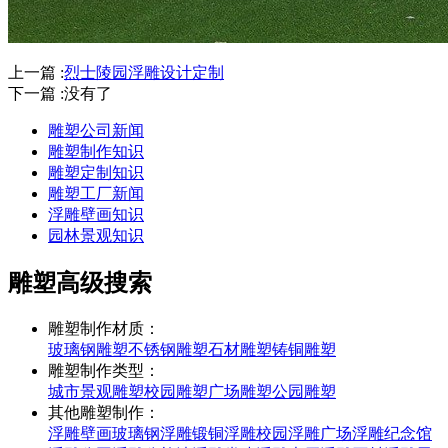
上一篇 :
烈士陵园浮雕设计定制
下一篇 :没有了
雕塑公司新闻
雕塑制作知识
雕塑定制知识
雕塑工厂新闻
浮雕壁画知识
园林景观知识
雕塑高级搜索
雕塑制作材质：
玻璃钢雕塑
不锈钢雕塑
石材雕塑
铸铜雕塑
雕塑制作类型：
城市景观雕塑
校园雕塑
广场雕塑
公园雕塑
其他雕塑制作：
浮雕壁画
玻璃钢浮雕
锻铜浮雕
校园浮雕
广场浮雕
纪念馆