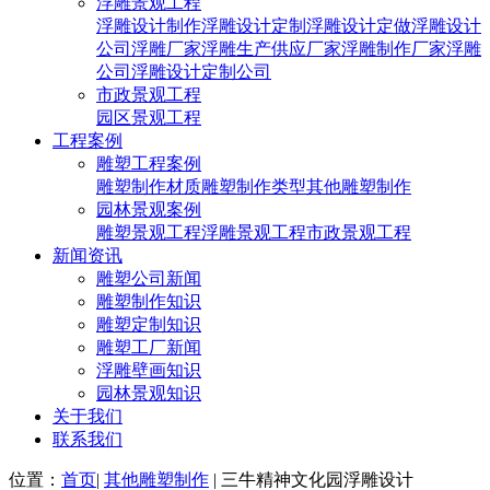
浮雕景观工程
浮雕设计制作
浮雕设计定制
浮雕设计定做
浮雕设计
公司
浮雕厂家
浮雕生产供应厂家
浮雕制作厂家
浮雕
公司
浮雕设计定制公司
市政景观工程
园区景观工程
工程案例
雕塑工程案例
雕塑制作材质
雕塑制作类型
其他雕塑制作
园林景观案例
雕塑景观工程
浮雕景观工程
市政景观工程
新闻资讯
雕塑公司新闻
雕塑制作知识
雕塑定制知识
雕塑工厂新闻
浮雕壁画知识
园林景观知识
关于我们
联系我们
位置：
首页
|
其他雕塑制作
| ​三牛精神文化园浮雕设计