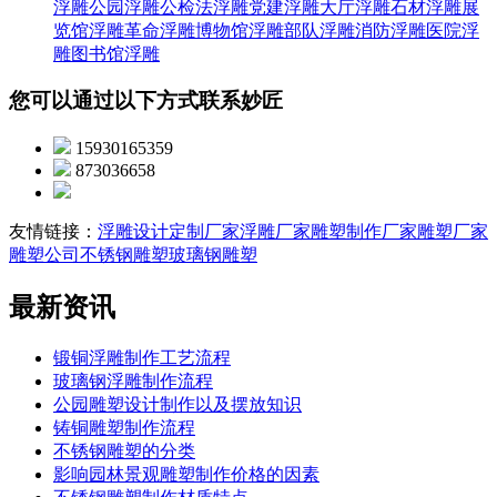
浮雕
公园浮雕
公检法浮雕
党建浮雕
大厅浮雕
石材浮雕
展
览馆浮雕
革命浮雕
博物馆浮雕
部队浮雕
消防浮雕
医院浮
雕
图书馆浮雕
您可以通过以下方式联系妙匠
15930165359
873036658
友情链接：
浮雕设计定制厂家
浮雕厂家
雕塑制作厂家
雕塑厂家
雕塑公司
不锈钢雕塑
玻璃钢雕塑
最新资讯
锻铜浮雕制作工艺流程
玻璃钢浮雕制作流程
公园雕塑设计制作以及摆放知识
铸铜雕塑制作流程
不锈钢雕塑的分类
影响园林景观雕塑制作价格的因素