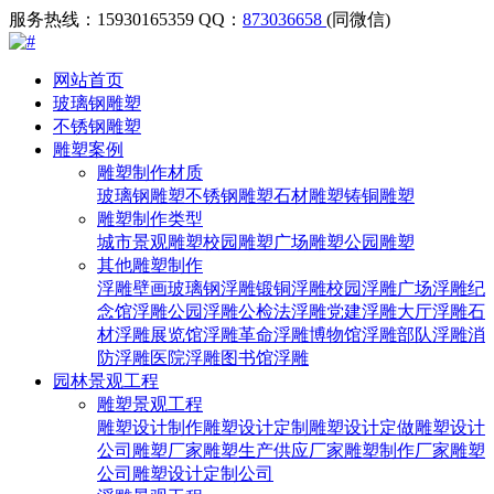
服务热线：15930165359
QQ：
873036658
(同微信)
网站首页
玻璃钢雕塑
不锈钢雕塑
雕塑案例
雕塑制作材质
玻璃钢雕塑
不锈钢雕塑
石材雕塑
铸铜雕塑
雕塑制作类型
城市景观雕塑
校园雕塑
广场雕塑
公园雕塑
其他雕塑制作
浮雕壁画
玻璃钢浮雕
锻铜浮雕
校园浮雕
广场浮雕
纪
念馆浮雕
公园浮雕
公检法浮雕
党建浮雕
大厅浮雕
石
材浮雕
展览馆浮雕
革命浮雕
博物馆浮雕
部队浮雕
消
防浮雕
医院浮雕
图书馆浮雕
园林景观工程
雕塑景观工程
雕塑设计制作
雕塑设计定制
雕塑设计定做
雕塑设计
公司
雕塑厂家
雕塑生产供应厂家
雕塑制作厂家
雕塑
公司
雕塑设计定制公司