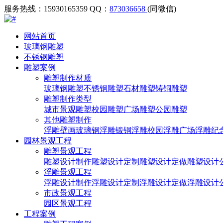
服务热线：15930165359
QQ：
873036658
(同微信)
网站首页
玻璃钢雕塑
不锈钢雕塑
雕塑案例
雕塑制作材质
玻璃钢雕塑
不锈钢雕塑
石材雕塑
铸铜雕塑
雕塑制作类型
城市景观雕塑
校园雕塑
广场雕塑
公园雕塑
其他雕塑制作
浮雕壁画
玻璃钢浮雕
锻铜浮雕
校园浮雕
广场浮雕
纪
园林景观工程
雕塑景观工程
雕塑设计制作
雕塑设计定制
雕塑设计定做
雕塑设计
浮雕景观工程
浮雕设计制作
浮雕设计定制
浮雕设计定做
浮雕设计
市政景观工程
园区景观工程
工程案例