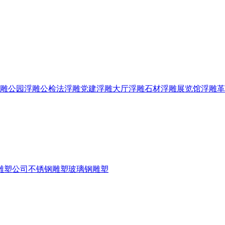
雕
公园浮雕
公检法浮雕
党建浮雕
大厅浮雕
石材浮雕
展览馆浮雕
革
雕塑公司
不锈钢雕塑
玻璃钢雕塑