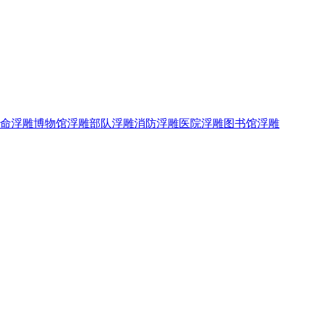
命浮雕
博物馆浮雕
部队浮雕
消防浮雕
医院浮雕
图书馆浮雕