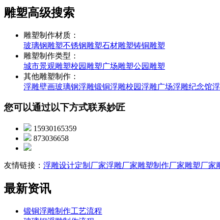
雕塑高级搜索
雕塑制作材质：
玻璃钢雕塑
不锈钢雕塑
石材雕塑
铸铜雕塑
雕塑制作类型：
城市景观雕塑
校园雕塑
广场雕塑
公园雕塑
其他雕塑制作：
浮雕壁画
玻璃钢浮雕
锻铜浮雕
校园浮雕
广场浮雕
纪念馆浮
您可以通过以下方式联系妙匠
15930165359
873036658
友情链接：
浮雕设计定制厂家
浮雕厂家
雕塑制作厂家
雕塑厂家
最新资讯
锻铜浮雕制作工艺流程