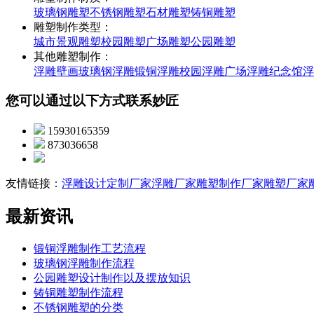
玻璃钢雕塑
不锈钢雕塑
石材雕塑
铸铜雕塑
雕塑制作类型：
城市景观雕塑
校园雕塑
广场雕塑
公园雕塑
其他雕塑制作：
浮雕壁画
玻璃钢浮雕
锻铜浮雕
校园浮雕
广场浮雕
纪念馆浮
您可以通过以下方式联系妙匠
15930165359
873036658
友情链接：
浮雕设计定制厂家
浮雕厂家
雕塑制作厂家
雕塑厂家
最新资讯
锻铜浮雕制作工艺流程
玻璃钢浮雕制作流程
公园雕塑设计制作以及摆放知识
铸铜雕塑制作流程
不锈钢雕塑的分类