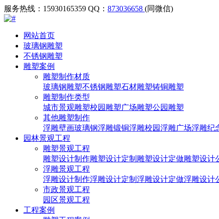
服务热线：15930165359
QQ：
873036658
(同微信)
网站首页
玻璃钢雕塑
不锈钢雕塑
雕塑案例
雕塑制作材质
玻璃钢雕塑
不锈钢雕塑
石材雕塑
铸铜雕塑
雕塑制作类型
城市景观雕塑
校园雕塑
广场雕塑
公园雕塑
其他雕塑制作
浮雕壁画
玻璃钢浮雕
锻铜浮雕
校园浮雕
广场浮雕
纪
园林景观工程
雕塑景观工程
雕塑设计制作
雕塑设计定制
雕塑设计定做
雕塑设计
浮雕景观工程
浮雕设计制作
浮雕设计定制
浮雕设计定做
浮雕设计
市政景观工程
园区景观工程
工程案例