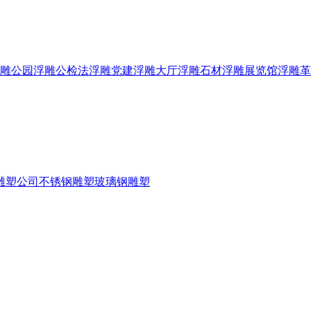
雕
公园浮雕
公检法浮雕
党建浮雕
大厅浮雕
石材浮雕
展览馆浮雕
革
雕塑公司
不锈钢雕塑
玻璃钢雕塑