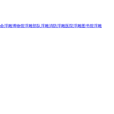
命浮雕
博物馆浮雕
部队浮雕
消防浮雕
医院浮雕
图书馆浮雕