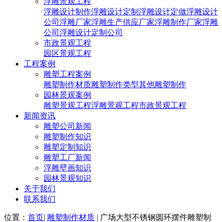
浮雕景观工程
浮雕设计制作
浮雕设计定制
浮雕设计定做
浮雕设计
公司
浮雕厂家
浮雕生产供应厂家
浮雕制作厂家
浮雕
公司
浮雕设计定制公司
市政景观工程
园区景观工程
工程案例
雕塑工程案例
雕塑制作材质
雕塑制作类型
其他雕塑制作
园林景观案例
雕塑景观工程
浮雕景观工程
市政景观工程
新闻资讯
雕塑公司新闻
雕塑制作知识
雕塑定制知识
雕塑工厂新闻
浮雕壁画知识
园林景观知识
关于我们
联系我们
位置：
首页
|
雕塑制作材质
| 广场大型不锈钢圆环摆件雕塑制