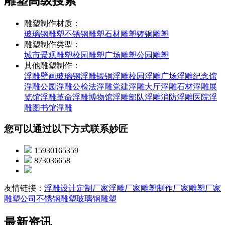
雕塑高级搜索
雕塑制作材质：
玻璃钢雕塑
不锈钢雕塑
石材雕塑
铸铜雕塑
雕塑制作类型：
城市景观雕塑
校园雕塑
广场雕塑
公园雕塑
其他雕塑制作：
浮雕壁画
玻璃钢浮雕
锻铜浮雕
校园浮雕
广场浮雕
纪念馆
浮雕
公园浮雕
公检法浮雕
党建浮雕
大厅浮雕
石材浮雕
展
览馆浮雕
革命浮雕
博物馆浮雕
部队浮雕
消防浮雕
医院浮
雕
图书馆浮雕
您可以通过以下方式联系妙匠
15930165359
873036658
友情链接：
浮雕设计定制厂家
浮雕厂家
雕塑制作厂家
雕塑厂家
雕塑公司
不锈钢雕塑
玻璃钢雕塑
最新资讯