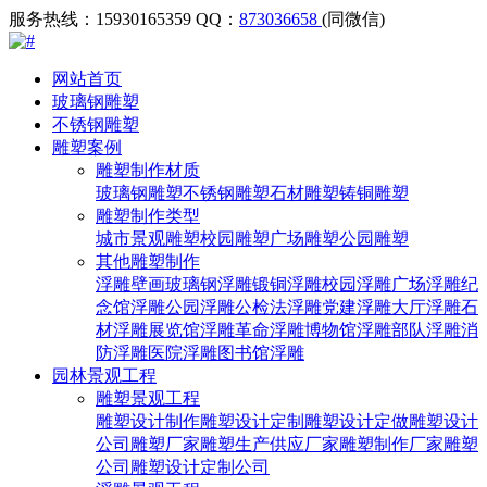
服务热线：15930165359
QQ：
873036658
(同微信)
网站首页
玻璃钢雕塑
不锈钢雕塑
雕塑案例
雕塑制作材质
玻璃钢雕塑
不锈钢雕塑
石材雕塑
铸铜雕塑
雕塑制作类型
城市景观雕塑
校园雕塑
广场雕塑
公园雕塑
其他雕塑制作
浮雕壁画
玻璃钢浮雕
锻铜浮雕
校园浮雕
广场浮雕
纪
念馆浮雕
公园浮雕
公检法浮雕
党建浮雕
大厅浮雕
石
材浮雕
展览馆浮雕
革命浮雕
博物馆浮雕
部队浮雕
消
防浮雕
医院浮雕
图书馆浮雕
园林景观工程
雕塑景观工程
雕塑设计制作
雕塑设计定制
雕塑设计定做
雕塑设计
公司
雕塑厂家
雕塑生产供应厂家
雕塑制作厂家
雕塑
公司
雕塑设计定制公司