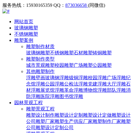
服务热线：15930165359
QQ：
873036658
(同微信)
网站首页
玻璃钢雕塑
不锈钢雕塑
雕塑案例
雕塑制作材质
玻璃钢雕塑
不锈钢雕塑
石材雕塑
铸铜雕塑
雕塑制作类型
城市景观雕塑
校园雕塑
广场雕塑
公园雕塑
其他雕塑制作
浮雕壁画
玻璃钢浮雕
锻铜浮雕
校园浮雕
广场浮雕
纪
念馆浮雕
公园浮雕
公检法浮雕
党建浮雕
大厅浮雕
石
材浮雕
展览馆浮雕
革命浮雕
博物馆浮雕
部队浮雕
消
防浮雕
医院浮雕
图书馆浮雕
园林景观工程
雕塑景观工程
雕塑设计制作
雕塑设计定制
雕塑设计定做
雕塑设计
公司
雕塑厂家
雕塑生产供应厂家
雕塑制作厂家
雕塑
公司
雕塑设计定制公司