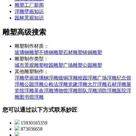
雕塑工厂新闻
浮雕壁画知识
园林景观知识
雕塑高级搜索
雕塑制作材质：
玻璃钢雕塑
不锈钢雕塑
石材雕塑
铸铜雕塑
雕塑制作类型：
城市景观雕塑
校园雕塑
广场雕塑
公园雕塑
其他雕塑制作：
浮雕壁画
玻璃钢浮雕
锻铜浮雕
校园浮雕
广场浮雕
纪念馆
浮雕
公园浮雕
公检法浮雕
党建浮雕
大厅浮雕
石材浮雕
展
览馆浮雕
革命浮雕
博物馆浮雕
部队浮雕
消防浮雕
医院浮
雕
图书馆浮雕
您可以通过以下方式联系妙匠
15930165359
873036658