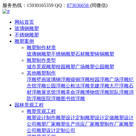
服务热线：15930165359
QQ：
873036658
(同微信)
网站首页
玻璃钢雕塑
不锈钢雕塑
雕塑案例
雕塑制作材质
玻璃钢雕塑
不锈钢雕塑
石材雕塑
铸铜雕塑
雕塑制作类型
城市景观雕塑
校园雕塑
广场雕塑
公园雕塑
其他雕塑制作
浮雕壁画
玻璃钢浮雕
锻铜浮雕
校园浮雕
广场浮雕
纪
念馆浮雕
公园浮雕
公检法浮雕
党建浮雕
大厅浮雕
石
材浮雕
展览馆浮雕
革命浮雕
博物馆浮雕
部队浮雕
消
防浮雕
医院浮雕
图书馆浮雕
园林景观工程
雕塑景观工程
雕塑设计制作
雕塑设计定制
雕塑设计定做
雕塑设计
公司
雕塑厂家
雕塑生产供应厂家
雕塑制作厂家
雕塑
公司
雕塑设计定制公司