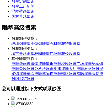
雕塑定制知识
雕塑工厂新闻
浮雕壁画知识
园林景观知识
雕塑高级搜索
雕塑制作材质：
玻璃钢雕塑
不锈钢雕塑
石材雕塑
铸铜雕塑
雕塑制作类型：
城市景观雕塑
校园雕塑
广场雕塑
公园雕塑
其他雕塑制作：
浮雕壁画
玻璃钢浮雕
锻铜浮雕
校园浮雕
广场浮雕
纪念馆
浮雕
公园浮雕
公检法浮雕
党建浮雕
大厅浮雕
石材浮雕
展
览馆浮雕
革命浮雕
博物馆浮雕
部队浮雕
消防浮雕
医院浮
雕
图书馆浮雕
您可以通过以下方式联系妙匠
15930165359
873036658