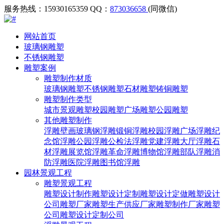
服务热线：15930165359
QQ：
873036658
(同微信)
网站首页
玻璃钢雕塑
不锈钢雕塑
雕塑案例
雕塑制作材质
玻璃钢雕塑
不锈钢雕塑
石材雕塑
铸铜雕塑
雕塑制作类型
城市景观雕塑
校园雕塑
广场雕塑
公园雕塑
其他雕塑制作
浮雕壁画
玻璃钢浮雕
锻铜浮雕
校园浮雕
广场浮雕
纪
念馆浮雕
公园浮雕
公检法浮雕
党建浮雕
大厅浮雕
石
材浮雕
展览馆浮雕
革命浮雕
博物馆浮雕
部队浮雕
消
防浮雕
医院浮雕
图书馆浮雕
园林景观工程
雕塑景观工程
雕塑设计制作
雕塑设计定制
雕塑设计定做
雕塑设计
公司
雕塑厂家
雕塑生产供应厂家
雕塑制作厂家
雕塑
公司
雕塑设计定制公司