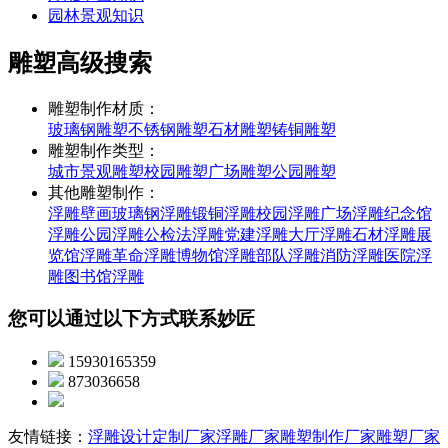
园林景观知识
雕塑高级搜索
雕塑制作材质：
玻璃钢雕塑
不锈钢雕塑
石材雕塑
铸铜雕塑
雕塑制作类型：
城市景观雕塑
校园雕塑
广场雕塑
公园雕塑
其他雕塑制作：
浮雕壁画
玻璃钢浮雕
锻铜浮雕
校园浮雕
广场浮雕
纪念馆
浮雕
公园浮雕
公检法浮雕
党建浮雕
大厅浮雕
石材浮雕
展
览馆浮雕
革命浮雕
博物馆浮雕
部队浮雕
消防浮雕
医院浮
雕
图书馆浮雕
您可以通过以下方式联系妙匠
15930165359
873036658
友情链接：
浮雕设计定制厂家
浮雕厂家
雕塑制作厂家
雕塑厂家