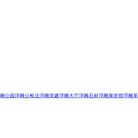
雕
公园浮雕
公检法浮雕
党建浮雕
大厅浮雕
石材浮雕
展览馆浮雕
革