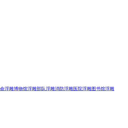
命浮雕
博物馆浮雕
部队浮雕
消防浮雕
医院浮雕
图书馆浮雕