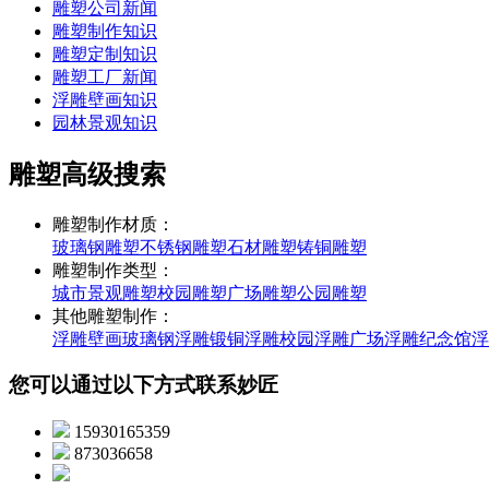
雕塑公司新闻
雕塑制作知识
雕塑定制知识
雕塑工厂新闻
浮雕壁画知识
园林景观知识
雕塑高级搜索
雕塑制作材质：
玻璃钢雕塑
不锈钢雕塑
石材雕塑
铸铜雕塑
雕塑制作类型：
城市景观雕塑
校园雕塑
广场雕塑
公园雕塑
其他雕塑制作：
浮雕壁画
玻璃钢浮雕
锻铜浮雕
校园浮雕
广场浮雕
纪念馆浮
您可以通过以下方式联系妙匠
15930165359
873036658