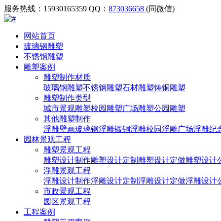
服务热线：15930165359
QQ：
873036658
(同微信)
网站首页
玻璃钢雕塑
不锈钢雕塑
雕塑案例
雕塑制作材质
玻璃钢雕塑
不锈钢雕塑
石材雕塑
铸铜雕塑
雕塑制作类型
城市景观雕塑
校园雕塑
广场雕塑
公园雕塑
其他雕塑制作
浮雕壁画
玻璃钢浮雕
锻铜浮雕
校园浮雕
广场浮雕
纪
园林景观工程
雕塑景观工程
雕塑设计制作
雕塑设计定制
雕塑设计定做
雕塑设计
浮雕景观工程
浮雕设计制作
浮雕设计定制
浮雕设计定做
浮雕设计
市政景观工程
园区景观工程
工程案例